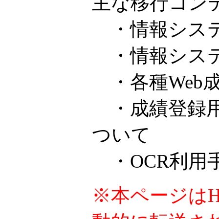
主な移行コン
・情報システ
・情報システ
・各種Web
・成績登録用
ついて
・OCR利用
※本ページはHo